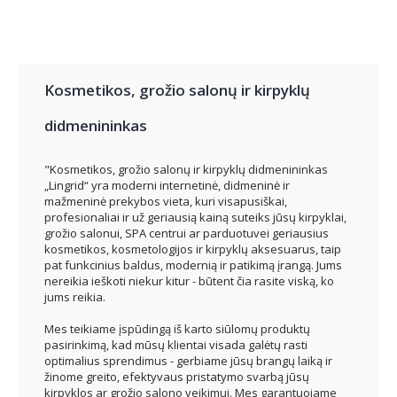
Kosmetikos, grožio salonų ir kirpyklų
didmenininkas
"Kosmetikos, grožio salonų ir kirpyklų didmenininkas
„Lingrid“ yra moderni internetinė, didmeninė ir
mažmeninė prekybos vieta, kuri visapusiškai,
profesionaliai ir už geriausią kainą suteiks jūsų kirpyklai,
grožio salonui, SPA centrui ar parduotuvei geriausius
kosmetikos, kosmetologijos ir kirpyklų aksesuarus, taip
pat funkcinius baldus, modernią ir patikimą įrangą. Jums
nereikia ieškoti niekur kitur - būtent čia rasite viską, ko
jums reikia.
Mes teikiame įspūdingą iš karto siūlomų produktų
pasirinkimą, kad mūsų klientai visada galėtų rasti
optimalius sprendimus - gerbiame jūsų brangų laiką ir
žinome greito, efektyvaus pristatymo svarbą jūsų
kirpyklos ar grožio salono veikimui. Mes garantuojame