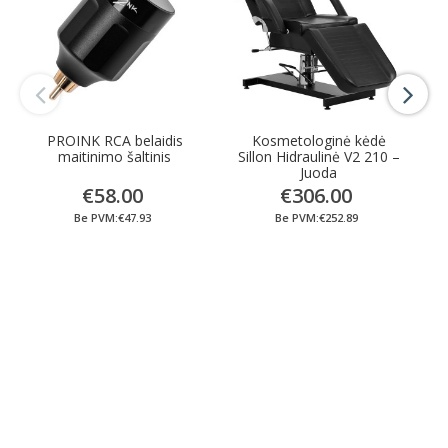
PROINK RCA belaidis
Kosmetologinė kėdė
maitinimo šaltinis
Sillon Hidraulinė V2 210 –
S
Juoda
€58.00
€306.00
Be PVM:€47.93
Be PVM:€252.89