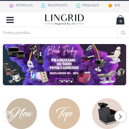
PATINKA (
0
)
REGISTRUOTIS
PRISIJUNGTI
B2B
0