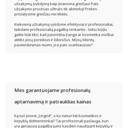
užsakymų įvykdymą kaip įmanoma greičiau! Pats
užsakymo procesas užtruks tik akimirką! Prekes
pristatysime greičiau nei tikitės.
Kiekvieną užsakymą vykdome efektyviai ir profesionaliai,
teikdami profesionalią pagalbą renkantis - tokiu būdu
galite būti tikri, kad pasirinkta įranga ar kosmetika visiškai
atitiks jūsų poreikius ir lūkesčius. Mūsų klientų
pasitenkinimas mums yra pats svarbiausias!"
Mes garantuojame profesionalų
aptarnavimą ir patrauklias kainas
Ką turi įmonė „Lingrid“, o ko neturi kiti kosmetikos ir
kirpyklų didmenininkai? Tai profesionali paslauga, kuri
yra geriausia pagalba jums kasdien naudojant kirpyklų ir