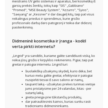
meistrams UV gelio sistemas ir aparatus, bei kosmetiką iš
garsių prekės ženklų, tokių kaip "SIS" „Gabbiano“
"Promed", "MSE Beauty System", "Azzurro", "Syios",
"Saeyang" ar „Kessner“ ir dar daugelį kitų, taip pat visus
reikalingus priedus ir sprendimus, kurie grožio
profesonalo darbą daro patogesnį ir teikia dar didesnį
pasitenkinimą.
Didmeninė kosmetika ir įranga - kodėl
verta pirkti internetu?
„Lingrid“ yra sandėlis, kuriame galite sandėliuoti viską, ko
reikia jūsų grožio ir kirpyklos reikmenims. Pigiai, taip pat
greitai ir patogiai internetu. Lingrid turi:
šiuolaikišką užsakymų skydelį, kurio dėka, bet
kuriuo metu galite greitai, efektyviai ir patogiai
nusipirkti tiesiai iš savo salono ar namų,
taupant laiką - užsakytas prekes turimas vietoje
jums pristatysime per 24 valandas, kitas - per
sutartą laiką,
greita prieiga prie tūkstančių produktų,
dar patrauklesnės kainos, kurias sunku rasti
tradiciniams didmenininkams.