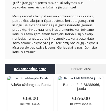
grožio įrangą bei prietaisus. Kai užsakymas bus
įvykdytas, mes vis dar būsime jūsų žinioje!
Mūsų sandėlis taip pat reiškia konkurencingas kainas,
patrauklias akcijas ir išpardavimus bei patogumą pirkti
lizingu. Dėl šios priežasties jūs galite naudotis geriausių
produktų, rinkos naujienų ir asortimento, kurį teikiame
kartu su savo gerbiamais tiekėjais. Kaina jūsų niekaip
neriboja. Įrangos, baldų ir kosmetikos, kurią pateikiate
savo salone kokybė yra jūsų teikiamų paslaugų kokybė ir
jūsų verslo pavyzdys kitiems. Geriausiai ja pasirūpinsite
kartu su mumis!
Rekomenduojame
Perkamiausi
Atlošo uždangalas Panda
Barber kėdė BM88066,
juoda
€68.00
€656.00
Be PVM: €56.20
Be PVM: €542.15