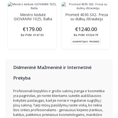
Meistro kėdutė
Promed 4030-SX2- Freza
GIOVANNI 1025, Balta
su dulkių ištraukėju
€179.00
€1240.00
Be PVM: €147.93
Be PVM: €1024.79
GAMINTOJAS:
PROMED
Didmeninė Mažmeninė ir Internetinė
Prekyba
Profesionali kirpyklos ir grožio salonų įranga ir kosmetika
yra pagrindas, jei norite klientams suteikti aukščiausios
kokybės paslaugas, kad jie noriai ir reguliariai sugrįžtų į
jūsų saloną. Tarp mūsų pasiūlymų rasite viską, ko reikia
šios srities profesionalams - geriausius kirpimo įrankius,
baldus, patikimus prietaisus kosmetologams, manikiūro