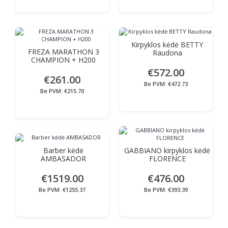
Kirpyklos kėdė BETTY
FREZA MARATHON 3
Raudona
CHAMPION + H200
€572.00
€261.00
Be PVM: €472.73
Be PVM: €215.70
Barber kėdė
GABBIANO kirpyklos kėdė
AMBASADOR
FLORENCE
€1519.00
€476.00
Be PVM: €1255.37
Be PVM: €393.39