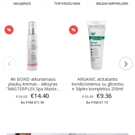
%
%
#6 BOND atkuriamasis
ARGANIC atstatantis
plaukų kremas - eliksyras
kondicionierius su glicerinu
"MASTERPLEX Spa Master"
ir Silplex kompleksu 250ml
125ml
€14.40
€9.36
€16.00
€10.40
Be PVM:€11.90
Be PVM:€7.74