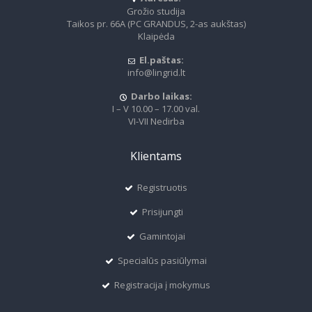
Grožio studija
Taikos pr. 66A (PC GRANDUS, 2-as aukštas)
Klaipėda
El.paštas:
info@lingrid.lt
Darbo laikas:
I – V 10.00 – 17.00 val.
VI-VII Nedirba
Klientams
Registruotis
Prisijungti
Gamintojai
Specialūs pasiūlymai
Registracija į mokymus