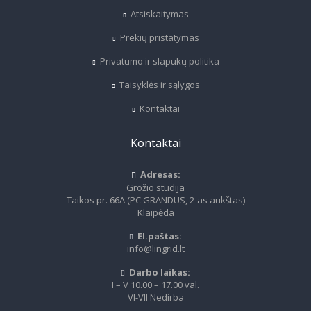
Atsiskaitymas
Prekių pristatymas
Privatumo ir slapukų politika
Taisyklės ir sąlygos
Kontaktai
Kontaktai
Adresas:
Grožio studija
Taikos pr. 66A (PC GRANDUS, 2-as aukštas)
Klaipėda
El.paštas:
info@lingrid.lt
Darbo laikas:
I – V 10.00 – 17.00 val.
VI-VII Nedirba