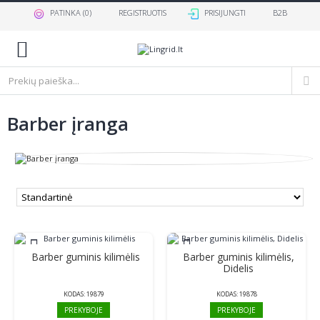
PATINKA (
0
)
REGISTRUOTIS
PRISIJUNGTI
B2B
0
Barber įranga
Barber guminis kilimėlis
Barber guminis kilimėlis,
Didelis
KODAS:
19879
KODAS:
19878
PREKYBOJE
PREKYBOJE