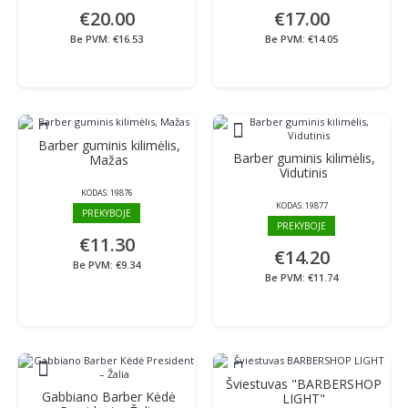
€20.00
€17.00
Be PVM: €16.53
Be PVM: €14.05
Barber guminis kilimėlis,
Barber guminis kilimėlis,
Mažas
Vidutinis
KODAS:
19876
KODAS:
19877
PREKYBOJE
PREKYBOJE
€11.30
€14.20
Be PVM: €9.34
Be PVM: €11.74
Šviestuvas "BARBERSHOP
Gabbiano Barber Kėdė
LIGHT"