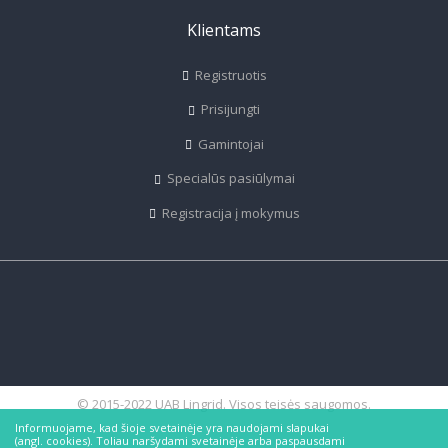
Klientams
Registruotis
Prisijungti
Gamintojai
Specialūs pasiūlymai
Registracija į mokymus
© 2015-2022 UAB Lingrid. Visos teisės saugomos.
Informuojame, kad šioje svetainėje yra naudojami slapukai
(angl. cookies). Toliau naršydami svetainėje arba paspausdami