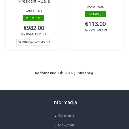
President – Žalia
KODAS:
10028
KODAS:
41649
PREKYBOJE
PREKYBOJE
€113.00
€982.00
Be PVM: €93.39
Be PVM: €811.57
GAMINTOJAS:
ACTIVESHOP
Rodoma nuo 1 iki 6 iš 6 (1 puslapių)
Informacija
Apie mus
Mokymai