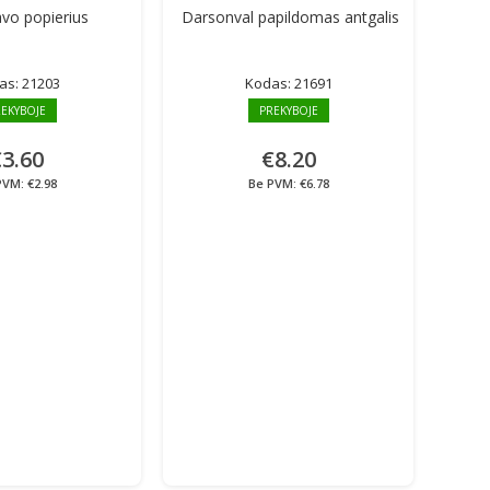
avo popierius
Darsonval papildomas antgalis
as:
21203
Kodas:
21691
EKYBOJE
PREKYBOJE
3.60
€8.20
PVM: €2.98
Be PVM: €6.78