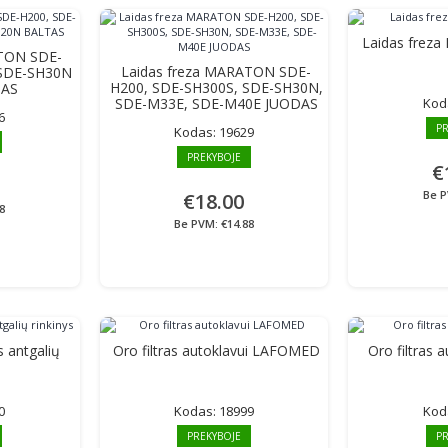
Laidas frez
ATON SDE-
Laidas freza MARATON SDE-
 SDE-SH30N
H200, SDE-SH300S, SDE-SH30N,
TAS
SDE-M33E, SDE-M40E JUODAS
Kod
6
PR
Kodas:
19629
PREKYBOJE
€
Be P
€18.00
8
Be PVM: €14.88
 antgalių
Oro filtras autoklavui LAFOMED
Oro filtras
0
Kodas:
18999
Kod
PREKYBOJE
PR