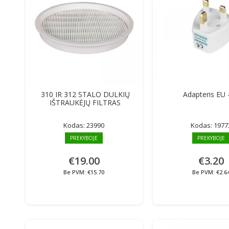
310 IR 312 STALO DULKIŲ
Adapteris EU 
IŠTRAUKĖJŲ FILTRAS
Kodas:
23990
Kodas:
1977
PREKYBOJE
PREKYBOJE
€19.00
€3.20
Be PVM: €15.70
Be PVM: €2.6