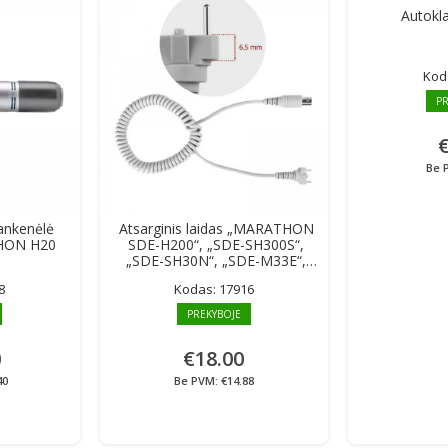
Autokl
Kod
PR
€
Be 
rankenėlė
Atsarginis laidas „MARATHON
HON H20
SDE-H200“, „SDE-SH300S“,
„SDE-SH30N“, „SDE-M33E“,
„SDE-M40Es“
8
Kodas:
17916
PREKYBOJE
0
€18.00
40
Be PVM: €14.88