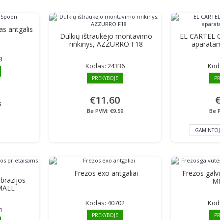
s antgalis
Dulkių ištraukėjo montavimo
EL CARTEL G
rinkinys, AZZURRO F18
aparata
3
Kodas:
24336
Kod
PREKYBOJE
PR
€11.60
€
5
Be PVM: €9.59
Be 
GAMINTOJ
Frezos exo antgaliai
Frezos galvu
brazijos
M
SMALL
Kodas:
40702
Kod
1
PREKYBOJE
PR