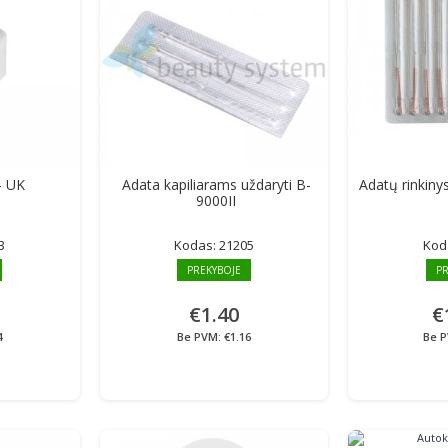
- UK
Adata kapiliarams uždaryti B-
Adatų rinkinys
9000II
3
Kodas:
21205
Kod
PREKYBOJE
PR
€1.40
€
4
Be PVM: €1.16
Be P