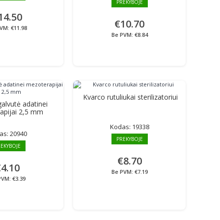
PREKYBOJE
14.50
€10.70
VM: €11.98
Be PVM: €8.84
Kvarco rutuliukai sterilizatoriui
lvutė adatinei
apijai 2,5 mm
Kodas:
19338
as:
20940
PREKYBOJE
EKYBOJE
€8.70
4.10
Be PVM: €7.19
PVM: €3.39