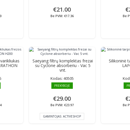
€21.00
€
0
Be PVM: €17.36
Be P
varikliukas
Saeyang filtrų komplektas frezai
Silikoninė 
MARATHON
su Cyclone absorberiu - Vac 5
LAF
vnt.
5
Kodas:
40505
Kod
PREKYBOJE
PR
€29.00
€
4
Be PVM: €23.97
Be P
GAMINTOJAS:
ACTIVESHOP