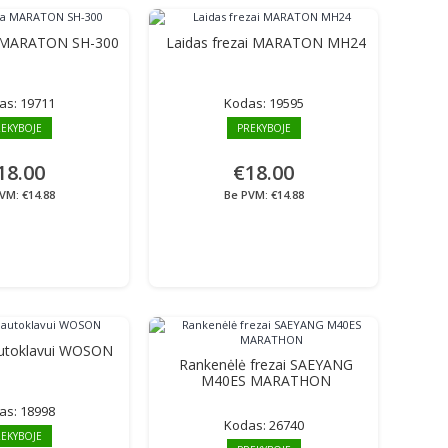
a MARATON SH-300
Laidas frezai MARATON MH24
as:
19711
Kodas:
19595
EKYBOJE
PREKYBOJE
18.00
€18.00
VM: €14.88
Be PVM: €14.88
 autoklavui WOSON
Rankenėlė frezai SAEYANG
M40ES MARATHON
as:
18998
Kodas:
26740
EKYBOJE