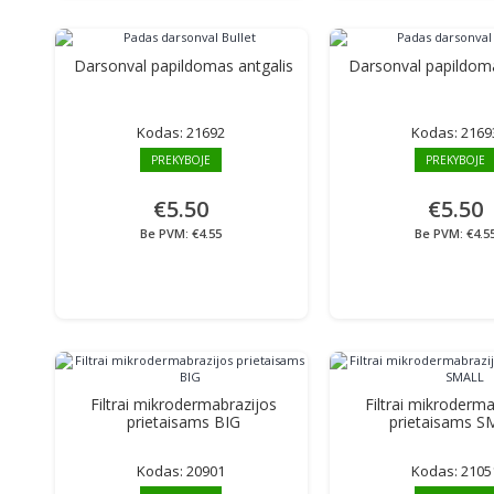
Darsonval papildomas antgalis
Darsonval papildoma
Kodas:
21692
Kodas:
2169
PREKYBOJE
PREKYBOJE
€5.50
€5.50
Be PVM: €4.55
Be PVM: €4.5
Filtrai mikrodermabrazijos
Filtrai mikroderma
prietaisams BIG
prietaisams 
Kodas:
20901
Kodas:
2105