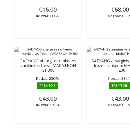
€16.00
€68.00
Be PVM: €13.22
Be PVM: €56.2
SAEYANG atsarginis rankenos
SAEYANG atsarginis 
varikliukas frezai MARATHON
frezos rankenai 
SH300
H200
Kodas:
28046
Kodas:
2804
PREKYBOJE
PREKYBOJE
€43.00
€43.00
Be PVM: €35.54
Be PVM: €35.5