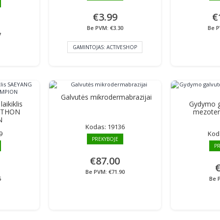
€3.99
€
Be PVM: €3.30
Be P
7
GAMINTOJAS:
ACTIVESHOP
Galvutės mikrodermabrazijai
aikiklis
Gydymo ga
ATHON
mezoter
N
Kodas:
19136
9
Kod
PREKYBOJE
PR
€87.00
€
Be PVM: €71.90
5
Be 