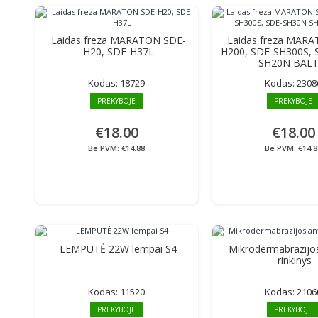
Laidas freza MARATON SDE-
Laidas freza MAR
H20, SDE-H37L
H200, SDE-SH300S,
SH20N BAL
Kodas:
18729
Kodas:
2308
PREKYBOJE
PREKYBOJE
€18.00
€18.00
Be PVM: €14.88
Be PVM: €14.8
LEMPUTĖ 22W lempai S4
Mikrodermabrazijos
rinkinys
Kodas:
11520
Kodas:
2106
PREKYBOJE
PREKYBOJE