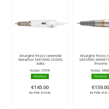
Atsarginė frezos rankenėlė
Atsarginė frezos 
Marathon SAEYANG SH20N,
SAEYANG MARAT
balta
frezoms
Kodas:
37978
Kodas:
2806
PREKYBOJE
PREKYBOJE
€145.00
€159.0
Be PVM: €119.83
Be PVM: €131.