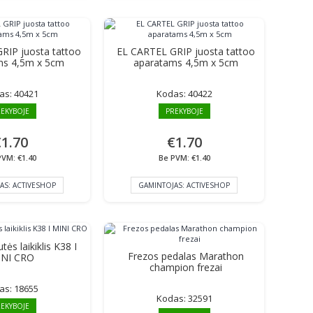
RIP juosta tattoo
EL CARTEL GRIP juosta tattoo
ms 4,5m x 5cm
aparatams 4,5m x 5cm
as:
40421
Kodas:
40422
EKYBOJE
PREKYBOJE
1.70
€1.70
PVM: €1.40
Be PVM: €1.40
AS:
ACTIVESHOP
GAMINTOJAS:
ACTIVESHOP
tės laikiklis K38 I
Frezos pedalas Marathon
INI CRO
champion frezai
as:
18655
Kodas:
32591
EKYBOJE