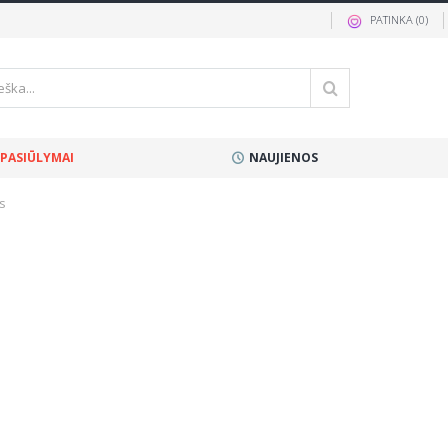
PATINKA (
0
)
 PASIŪLYMAI
NAUJIENOS
ys