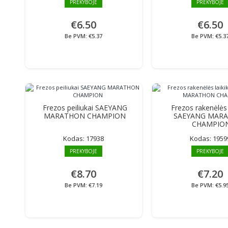
PREKYBOJE
PREKYBOJE
€6.50
€6.50
Be PVM: €5.37
Be PVM: €5.3
Frezos peiliukai SAEYANG
Frezos rakenėlės l
MARATHON CHAMPION
SAEYANG MAR
CHAMPIO
Kodas:
17938
Kodas:
1959
PREKYBOJE
PREKYBOJE
€8.70
€7.20
Be PVM: €7.19
Be PVM: €5.9