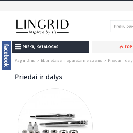
PREKIŲ KATALOGAS
TOP
Pagrindinis
El. prietaisai ir aparatai meistrams
Priedai ir dal
Priedai ir dalys