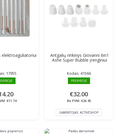
 elektroaguliatoriui
Antgalių rinkinys Giovanni 6in1
Ashe Super Bubble įrenginiui
as:
17955
Kodas:
41566
EKYBOJE
PREKYBOJE
14.20
€32.00
VM: €11.74
Be PVM: €26.45
GAMINTOJAS:
ACTIVESHOP