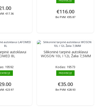
PREKYBOJE
21.00
€116.00
VM: €17.36
Be PVM: €95.87
tarpinė autoklavui
Silikoninė tarpinė autoklavui
OMED 8L
WOSON 10L I 12L Žalia 7,5MM
as:
19592
Kodas:
19573
EKYBOJE
PREKYBOJE
29.00
€35.00
VM: €23.97
Be PVM: €28.93