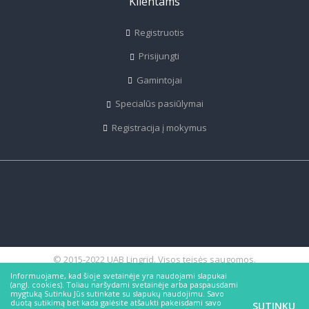
Klientams
Registruotis
Prisijungti
Gamintojai
Specialūs pasiūlymai
Registracija į mokymus
© 2015-2022 UAB Lingrid. Visos teisės saugomos.
Informuojame, kad šioje svetainėje yra naudojami slapukai
(angl. cookies). Toliau naršydami svetainėje arba paspausdami
mygtuką Sutinku Jūs sutinkate su slapukų naudojimu. Savo
duotą sutikimą bet kada galėsite atšaukti pakeisdami savo
SUTINKU