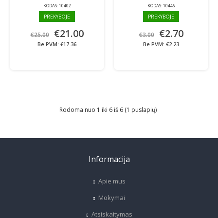
KODAS:
10402
KODAS:
10446
PREKYBOJE
PREKYBOJE
€21.00
€2.70
€25.00
€3.00
Be PVM: €17.36
Be PVM: €2.23
Rodoma nuo 1 iki 6 iš 6 (1 puslapių)
Informacija
Apie mus
Mokymai
Atsiskaitymas