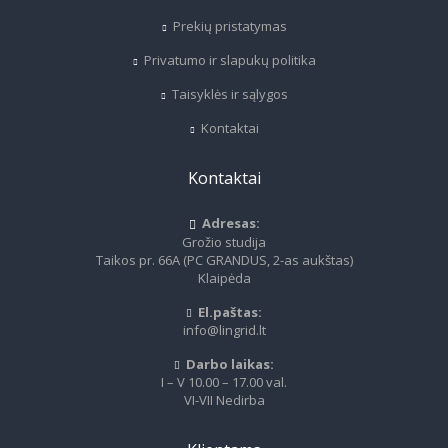
Prekių pristatymas
Privatumo ir slapukų politika
Taisyklės ir sąlygos
Kontaktai
Kontaktai
Adresas:
Grožio studija
Taikos pr. 66A (PC GRANDUS, 2-as aukštas)
Klaipėda
El.paštas:
info@lingrid.lt
Darbo laikas:
I – V 10.00 – 17.00 val.
VI-VII Nedirba