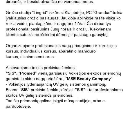
dirbančių ir besitobulinančių ne vienerius metus.
Grožio studija "Lingrid" įsikūrusi Klaipėdoje, PC "Grandus" teikia
įvairiausias grožio paslaugas. Jaukioje aplinkoje rasite viską ko
reikia veido, plaukų, kūno ir nagų priežiūrai. Čia dirbantys
profesionalai pasirūpins Jūsų norais ir grožiu. Kiekvienam
klientui suteiksime išskirtinį dėmesį ir paslaugų gausybę.
Organizuojame profesionalius nagų priauginimo ir korekcijos
kursus, individualius kursus, aparatinio manikiūro
kursus, dizaino seminarus.
Atstovaujame tokius prekinius ženkus:
"SIS",
"
Promed
" vieną garsiausių Vokietijos elektros priemonių
gamintojų skirtų nagų priežiūrai, "
MSE Beauty Company
"
- Vokietijos lyderiaujančią UV gelių sistemos gamintoją,
Esame "
SIS"
prekinio ženklo įkūrėjai.
"SIS"
- tai profesionalams
skirtos UV gelių sistemos priemonės.
Tad šių priemonių galima įsigyti mūsų studijoje, arba e-
parduotuvėje.