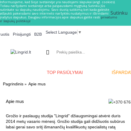
Informuojame, kad šioje svetainėje yra naudojami slapukai (angl. cookies).
Toliau naršydami svetainėje arba paspausdami mygtuką Sutinku Jūs
sutinkate su slapukų naudojimu. Savo duotą sutikimą bet kada galėsite
Sutinku
atšaukti pakeisdami savo interneto naršyklės nustatymus ir ištrindami
įrašytus slapukus. Daugiau informacijos apie slapukus galite rasti
privatumo
ir slapukų politikoje
.
Select Language
▼
ruotis
Prisijungti
B2B
PREKIŲ KATALOGAS
TOP PASIŪLYMAI
NAUJIENOS
IŠPARDA
Pagrindinis
Apie mus
Apie mus
+370 676
Grožio ir paslaugų studija "Lingrid" džiaugsmingai atvėrė duris
2014 metų vasario mėnesį. Grožio studija gali didžiuotis subūrus
labai gerai savo sritį išmanančių kvalifikuotų specialistų ratą