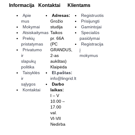
Informacija
Kontaktai
Klientams
Apie
Adresas:
Registruotis
mus
Grožio
Prisijungti
Mokymai
studija
Gamintojai
Atsiskaitymas
Taikos
Specialūs
Prekių
pr. 66A
pasiūlymai
pristatymas
(PC
Registracija
Privatumo
GRANDUS,
į
ir
2-as
mokymus
slapukų
aukštas)
politika
Klaipėda
Taisyklės
El.paštas:
ir
info@lingrid.lt
sąlygos
Darbo
Kontaktai
laikas:
I – V
10.00 –
17.00
val.
VI-VII
Nedirba