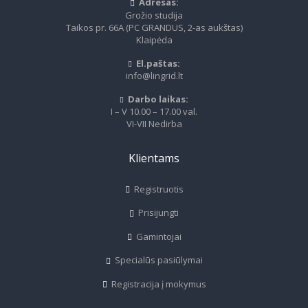
Adresas:
Grožio studija
Taikos pr. 66A (PC GRANDUS, 2-as aukštas)
Klaipėda
El.paštas:
info@lingrid.lt
Darbo laikas:
I – V 10.00 – 17.00 val.
VI-VII Nedirba
Klientams
Registruotis
Prisijungti
Gamintojai
Specialūs pasiūlymai
Registracija į mokymus