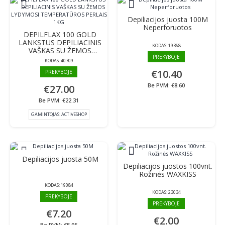
Depiliacijos juosta 100M
Neperforuotos
DEPILFLAX 100 GOLD
LANKSTUS DEPILIACINIS
KODAS:
19368
VAŠKAS SU ŽEMOS
PREKYBOJE
LYDYMOSI
KODAS:
40709
TEMPERATŪROS PERLAIS
€10.40
PREKYBOJE
1KG
Be PVM: €8.60
€27.00
Be PVM: €22.31
GAMINTOJAS:
ACTIVESHOP
Depiliacijos juosta 50M
Depiliacijos juostos 100vnt.
Rožinės WAXKISS
KODAS:
19084
KODAS:
23034
PREKYBOJE
PREKYBOJE
€7.20
€2.00
Be PVM: €5.95