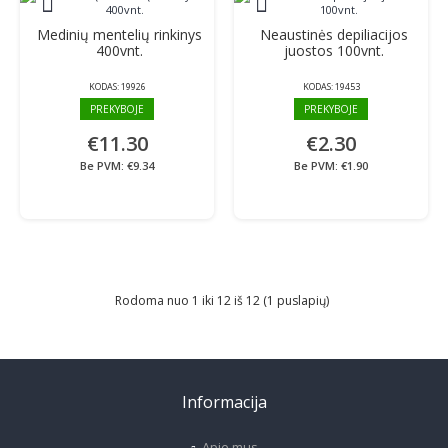
Medinių mentelių rinkinys
Neaustinės depiliacijos
400vnt.
juostos 100vnt.
KODAS:
19926
KODAS:
19453
PREKYBOJE
PREKYBOJE
€11.30
€2.30
Be PVM: €9.34
Be PVM: €1.90
Rodoma nuo 1 iki 12 iš 12 (1 puslapių)
Informacija
Apie mus