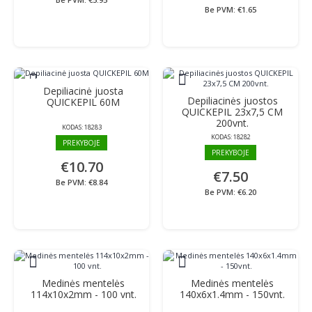
Be PVM: €1.65
Depiliacinė juosta
Depiliacinės juostos
QUICKEPIL 60M
QUICKEPIL 23x7,5 CM
200vnt.
KODAS:
18283
KODAS:
18282
PREKYBOJE
PREKYBOJE
€10.70
€7.50
Be PVM: €8.84
Be PVM: €6.20
Medinės mentelės
Medinės mentelės
114x10x2mm - 100 vnt.
140x6x1.4mm - 150vnt.