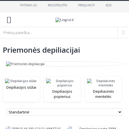
PATINKA (
0
)
REGISTRUOTIS
PRISIJUNGTI
B2B
0
Priemonės depiliacijai
Depiliacijos siūlai
Depiliacijos
Depiliacinės
popierius
mentelės