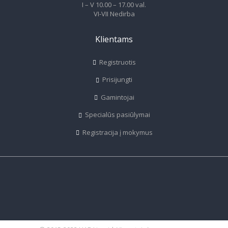
I – V 10.00 – 17.00 val.
VI-VII Nedirba
Klientams
Registruotis
Prisijungti
Gamintojai
Specialūs pasiūlymai
Registracija į mokymus