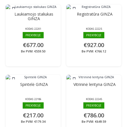
Laukiamojo staliukas
Registratūra GINZA
GINZA
KODAS:
22201
KODAS:
22225
PREKYBOJE
PREKYBOJE
€677.00
€927.00
Be PVM: €559.50
Be PVM: €766.12
Spintelė GINZA
Vitrininė lentyna GINZA
KODAS:
22186
KODAS:
22245
PREKYBOJE
PREKYBOJE
€217.00
€786.00
Be PVM: €179.34
Be PVM: €649.59