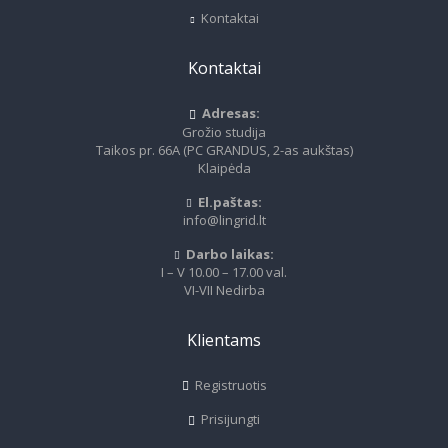
Kontaktai
Kontaktai
Adresas:
Grožio studija
Taikos pr. 66A (PC GRANDUS, 2-as aukštas)
Klaipėda
El.paštas:
info@lingrid.lt
Darbo laikas:
I – V 10.00 – 17.00 val.
VI-VII Nedirba
Klientams
Registruotis
Prisijungti