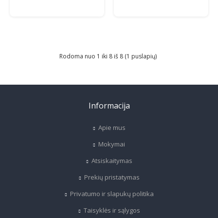
Rodoma nuo 1 iki 8 iš 8 (1 puslapių)
Informacija
Apie mus
Mokymai
Atsiskaitymas
Prekių pristatymas
Privatumo ir slapukų politika
Taisyklės ir sąlygos