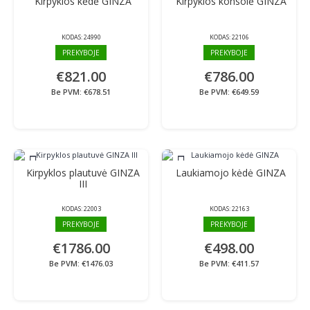
Kirpyklos kėdė GINZA
Kirpyklos konsolė GINZA
KODAS:
24990
KODAS:
22106
PREKYBOJE
PREKYBOJE
€821.00
€786.00
Be PVM: €678.51
Be PVM: €649.59
Kirpyklos plautuvė GINZA
Laukiamojo kėdė GINZA
III
KODAS:
22003
KODAS:
22163
PREKYBOJE
PREKYBOJE
€1786.00
€498.00
Be PVM: €1476.03
Be PVM: €411.57