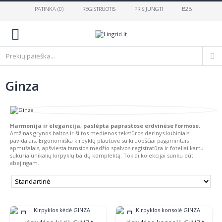
PATINKA (
0
)
REGISTRUOTIS
PRISIJUNGTI
B2B
0
Ginza
Harmonija ir elegancija, paslėpta paprastose erdvinėse formose.
Amžinas grynos baltos ir šiltos medienos tekstūros derinys kubiniais
pavidalais. Ergonomiška kirpyklų plautuvė su kruopščiai pagamintais
apmušalais, apšviesta tamsios medžio spalvos registratūra ir foteliai kartu
sukuria unikalių kirpyklų baldų komplektą. Tokiai kolekcijai sunku būti
abejingam.