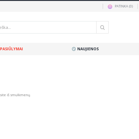
PATINKA (
0
)
 PASIŪLYMAI
NAUJIENOS
nsite iš smulkmenų.