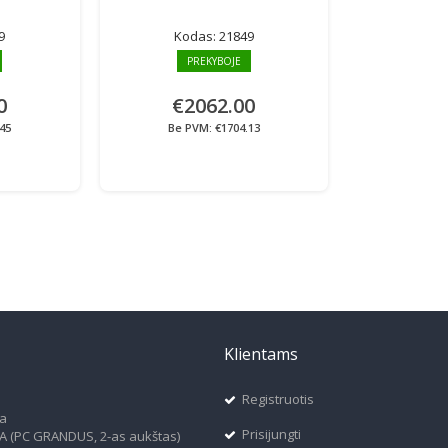
9
Kodas:
21849
PREKYBOJE
0
€2062.00
45
Be PVM: €1704.13
Klientams
Registruotis
ja
Prisijungti
6A (PC GRANDUS, 2-as aukštas)