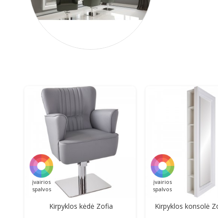
įvairios
įvairios
spalvos
spalvos
Kirpyklos kėdė Zofia
Kirpyklos konsolė Z