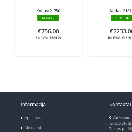
Kodas:
21750
Kodas:
2181
PREKYBOJE
PREKYBOJE
€756.00
€2233.0
Be PVM: €624.79
Be PVM: €1845.
Informacija
Kontaktai
Apie mus
Adresas:
Grožio studi
Mokymai
Taikos pr. 6