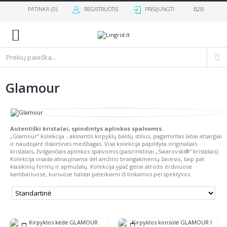
PATINKA (
0
)
REGISTRUOTIS
PRISIJUNGTI
B2B
0
Glamour
Autentiški kristalai, spindintys aplinkos spalvomis.
„Glamour“ kolekcija - akinantis kirpyklų baldų stilius, pagamintas labai atsargiai
ir naudojant išskirtines medžiagas. Visa kolekcija papildyta originaliais
kristalais, žvilgančiais aplinkos spalvomis (pasirinktinai „Swarovski®“ kristalais).
Kolekcija visada atnaujinama dėl amžino brangakmenių žavesio, taip pat
klasikinių formų ir apmušalų. Kolekcija ypač gerai atrodo erdviuose
kambariuose, kuriuose baldai pateikiami iš tinkamos perspektyvos.