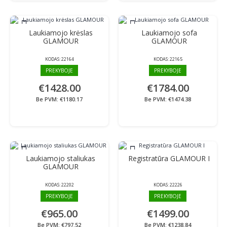
Laukiamojo krėslas
Laukiamojo sofa
GLAMOUR
GLAMOUR
KODAS:
22164
KODAS:
22165
PREKYBOJE
PREKYBOJE
€1428.00
€1784.00
Be PVM: €1180.17
Be PVM: €1474.38
Laukiamojo staliukas
Registratūra GLAMOUR I
GLAMOUR
KODAS:
22202
KODAS:
22226
PREKYBOJE
PREKYBOJE
€965.00
€1499.00
Be PVM: €797.52
Be PVM: €1238.84