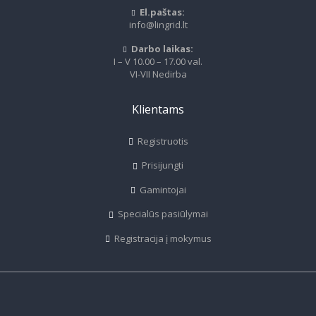
El.paštas:
info@lingrid.lt
Darbo laikas:
I – V 10.00 – 17.00 val.
VI-VII Nedirba
Klientams
Registruotis
Prisijungti
Gamintojai
Specialūs pasiūlymai
Registracija į mokymus