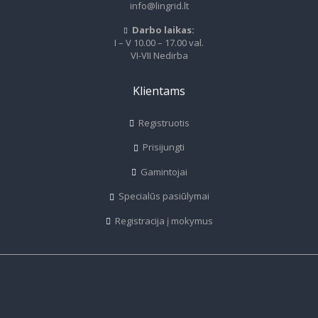
info@lingrid.lt
Darbo laikas:
I – V 10.00 – 17.00 val.
VI-VII Nedirba
Klientams
Registruotis
Prisijungti
Gamintojai
Specialūs pasiūlymai
Registracija į mokymus