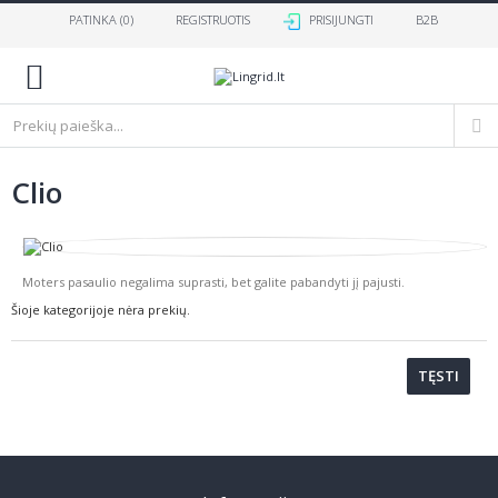
PATINKA (
0
)
REGISTRUOTIS
PRISIJUNGTI
B2B
0
Clio
Moters pasaulio negalima suprasti, bet galite pabandyti jį pajusti.
Šioje kategorijoje nėra prekių.
TĘSTI